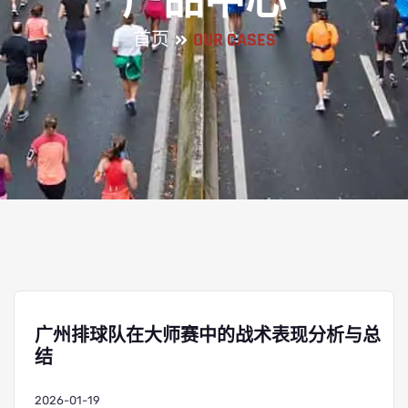
产品中心
首页
OUR CASES
广州排球队在大师赛中的战术表现分析与总
结
2026-01-19