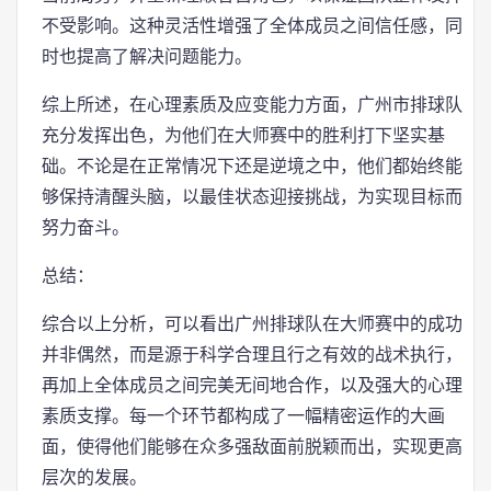
不受影响。这种灵活性增强了全体成员之间信任感，同
时也提高了解决问题能力。
综上所述，在心理素质及应变能力方面，广州市排球队
充分发挥出色，为他们在大师赛中的胜利打下坚实基
础。不论是在正常情况下还是逆境之中，他们都始终能
够保持清醒头脑，以最佳状态迎接挑战，为实现目标而
努力奋斗。
总结：
综合以上分析，可以看出广州排球队在大师赛中的成功
并非偶然，而是源于科学合理且行之有效的战术执行，
再加上全体成员之间完美无间地合作，以及强大的心理
素质支撑。每一个环节都构成了一幅精密运作的大画
面，使得他们能够在众多强敌面前脱颖而出，实现更高
层次的发展。