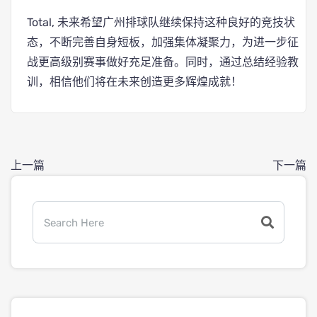
Total, 未来希望广州排球队继续保持这种良好的竞技状
态，不断完善自身短板，加强集体凝聚力，为进一步征
战更高级别赛事做好充足准备。同时，通过总结经验教
训，相信他们将在未来创造更多辉煌成就！
上一篇
下一篇