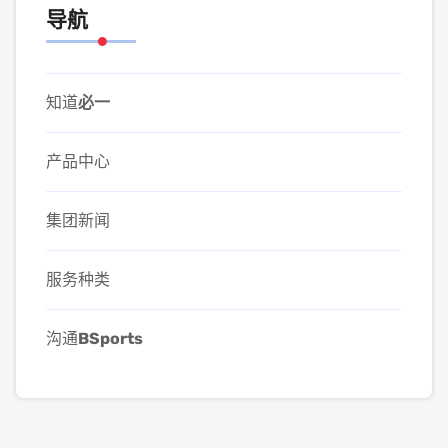
导航
知道
必一
产品中心
集团新闻
服务种类
沟通
BSports